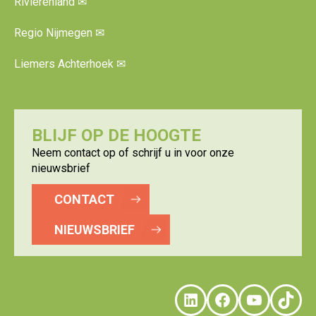
Rivierenland
✉
Regio Nijmegen
✉
Liemers Achterhoek
✉
BLIJF OP DE HOOGTE
Neem contact op of schrijf u in voor onze
nieuwsbrief
CONTACT
NIEUWSBRIEF
LinkedIn
Faceboo
YouTu
Tik