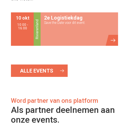
2e Logistiekdag
10 okt
Rivierenland
Save the Date voor dit event.
10:00 -
16:00
ALLE EVENTS
Word partner van ons platform
Als partner deelnemen aan
onze events.