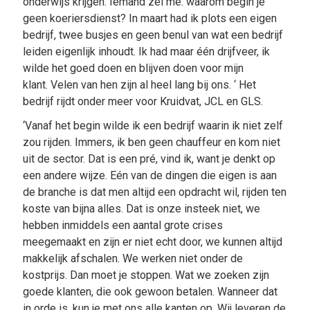
onderwijs krijgen. Iemand zei me: waarom begin je
geen koeriersdienst? In maart had ik plots een eigen
bedrijf, twee busjes en geen benul van wat een bedrijf
leiden eigenlijk inhoudt. Ik had maar één drijfveer, ik
wilde het goed doen en blijven doen voor mijn
klant. Velen van hen zijn al heel lang bij ons. ‘ Het
bedrijf rijdt onder meer voor Kruidvat, JCL en GLS.
‘Vanaf het begin wilde ik een bedrijf waarin ik niet zelf
zou rijden. Immers, ik ben geen chauffeur en kom niet
uit de sector. Dat is een pré, vind ik, want je denkt op
een andere wijze. Eén van de dingen die eigen is aan
de branche is dat men altijd een opdracht wil, rijden ten
koste van bijna alles. Dat is onze insteek niet, we
hebben inmiddels een aantal grote crises
meegemaakt en zijn er niet echt door, we kunnen altijd
makkelijk afschalen. We werken niet onder de
kostprijs. Dan moet je stoppen. Wat we zoeken zijn
goede klanten, die ook gewoon betalen. Wanneer dat
in orde is, kun je met ons alle kanten op. Wij leveren de