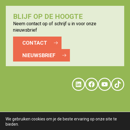
BLIJF OP DE HOOGTE
Neem contact op of schrijf u in voor onze
nieuwsbrief
CONTACT
NIEUWSBRIEF
LinkedIn
Faceboo
YouTu
Tik
We gebruiken cookies om je de beste ervaring op onze site te
bieden.
© LOGISTICS VALLEY
DISCLAIMER
PRIVACY
COOKIES