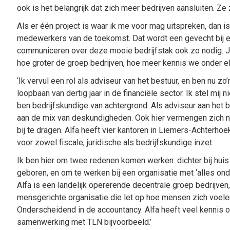
ook is het belangrijk dat zich meer bedrijven aansluiten. Ze z
Als er één project is waar ik me voor mag uitspreken, dan i
medewerkers van de toekomst. Dat wordt een gevecht bij e
communiceren over deze mooie bedrijfstak ook zo nodig. Je
hoe groter de groep bedrijven, hoe meer kennis we onder el
‘Ik vervul een rol als adviseur van het bestuur, en ben nu zo’
loopbaan van dertig jaar in de financiële sector. Ik stel mij
ben bedrijfskundige van achtergrond. Als adviseur aan het b
aan de mix van deskundigheden. Ook hier vermengen zich ne
bij te dragen. Alfa heeft vier kantoren in Liemers-Achterhoek
voor zowel fiscale, juridische als bedrijfskundige inzet.
Ik ben hier om twee redenen komen werken: dichter bij huis
geboren, en om te werken bij een organisatie met ‘alles onde
Alfa is een landelijk opererende decentrale groep bedrijve
mensgerichte organisatie die let op hoe mensen zich voelen
Onderscheidend in de accountancy. Alfa heeft veel kennis ov
samenwerking met TLN bijvoorbeeld.’