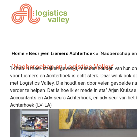
Home
»
Bedrijven Liemers Achterhoek
»
‘Naoberschap en 
‘Naoberschap en Logistics Valley’
‘Ik heb in meer streken gewerkt, mensen houden van hun o
voor Liemers en Achterhoek is écht sterk. Daar wil ik ook de
met Logistics Valley. Die houdt een door velen gevoelde natu
verder te helpen. Dat is hoe ik er mede in sta.’ Arjan Kruisse
Accountants en Adviseurs Achterhoek, en adviseur van het 
Achterhoek (LV-LA).