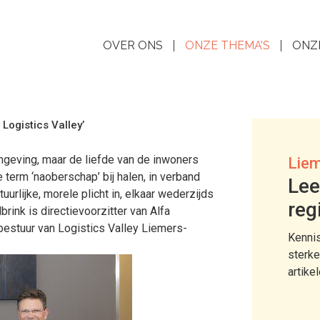
OVER ONS
ONZE THEMA’S
ONZ
Logistics Valley’
mgeving, maar de liefde van de inwoners
Liem
 term ‘naoberschap’ bij halen, in verband
Lee
urlijke, morele plicht in, elkaar wederzijds
reg
lbrink is directievoorzitter van Alfa
bestuur van Logistics Valley Liemers-
Kennis
sterke
artike