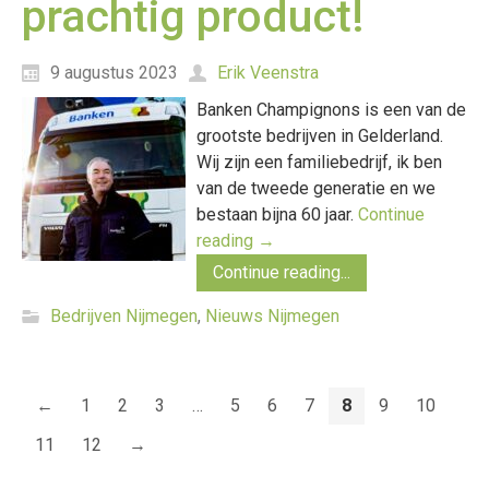
prachtig product!
9 augustus 2023
Erik Veenstra
Banken Champignons is een van de
grootste bedrijven in Gelderland.
Wij zijn een familiebedrijf, ik ben
van de tweede generatie en we
bestaan bijna 60 jaar.
Continue
reading
→
Continue reading...
Bedrijven Nijmegen
,
Nieuws Nijmegen
←
1
2
3
…
5
6
7
8
9
10
11
12
→