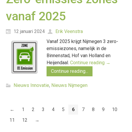
vanaf 2025
12 januari 2024
Erik Veenstra
Vanaf 2025 krijgt Nijmegen 3 zero-
emissiezones, namelijk in de
Binnenstad, Hof van Holland en
Heijendaal.
Continue reading
→
Continue reading...
Nieuws Innovatie
,
Nieuws Nijmegen
←
1
2
3
4
5
6
7
8
9
10
11
12
→