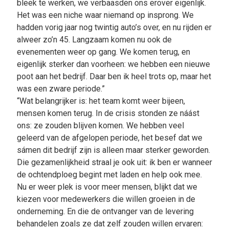
bleek te werken, we verbaasden ons erover eigenlijk.
Het was een niche waar niemand op insprong. We
hadden vorig jaar nog twintig auto’s over, en nu rijden er
alweer zo’n 45. Langzaam komen nu ook de
evenementen weer op gang. We komen terug, en
eigenlijk sterker dan voorheen: we hebben een nieuwe
poot aan het bedrijf. Daar ben ik heel trots op, maar het
was een zware periode.”
“Wat belangrijker is: het team komt weer bijeen,
mensen komen terug. In de crisis stonden ze náást
ons: ze zouden blijven komen. We hebben veel
geleerd van de afgelopen periode, het besef dat we
sámen dit bedrijf zijn is alleen maar sterker geworden.
Die gezamenlijkheid straal je ook uit: ik ben er wanneer
de ochtendploeg begint met laden en help ook mee.
Nu er weer plek is voor meer mensen, blijkt dat we
kiezen voor medewerkers die willen groeien in de
onderneming. En die de ontvanger van de levering
behandelen zoals ze dat zelf zouden willen ervaren: