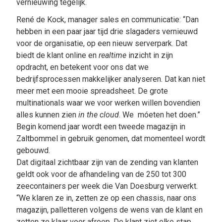
vernieuwing tegelijk.
René de Kock, manager sales en communicatie: “Dan
hebben in een paar jaar tijd drie slagaders vernieuwd
voor de organisatie, op een nieuw serverpark. Dat
biedt de klant online en
realtime
inzicht in zijn
opdracht, en betekent voor ons dat we
bedrijfsprocessen makkelijker analyseren. Dat kan niet
meer met een mooie spreadsheet. De grote
multinationals waar we voor werken willen bovendien
alles kunnen zien
in the cloud
. We móeten het doen.”
Begin komend jaar wordt een tweede magazijn in
Zaltbommel in gebruik genomen, dat momenteel wordt
gebouwd.
Dat digitaal zichtbaar zijn van de zending van klanten
geldt ook voor de afhandeling van de 250 tot 300
zeecontainers per week die Van Doesburg verwerkt.
“We klaren ze in, zetten ze op een chassis, naar ons
magazijn, palletteren volgens de wens van de klant en
zetten ze klaar voor afroep. De klant ziet elke stap,