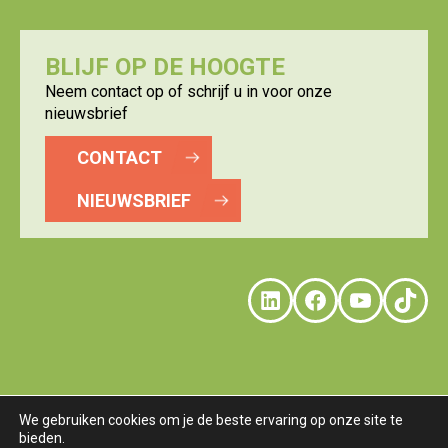
BLIJF OP DE HOOGTE
Neem contact op of schrijf u in voor onze
nieuwsbrief
CONTACT
NIEUWSBRIEF
LinkedIn
Faceboo
YouTu
Tik
We gebruiken cookies om je de beste ervaring op onze site te
bieden.
© LOGISTICS VALLEY
DISCLAIMER
PRIVACY
COOKIES