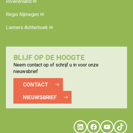
Rivierenland
✉
Regio Nijmegen
✉
Liemers Achterhoek
✉
BLIJF OP DE HOOGTE
Neem contact op of schrijf u in voor onze
nieuwsbrief
CONTACT
NIEUWSBRIEF
LinkedIn
Faceboo
YouTu
Tik