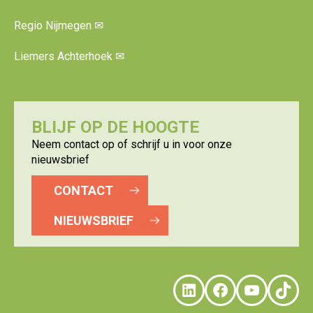
Regio Nijmegen
✉
Liemers Achterhoek
✉
BLIJF OP DE HOOGTE
Neem contact op of schrijf u in voor onze
nieuwsbrief
CONTACT
NIEUWSBRIEF
LinkedIn
Faceboo
YouTu
Tik