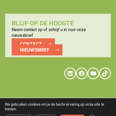
BLIJF OP DE HOOGTE
Neem contact op of schrijf u in voor onze
nieuwsbrief
CONTACT
NIEUWSBRIEF
LinkedIn
Faceboo
YouTu
Tik
We gebruiken cookies om je de beste ervaring op onze site te
bieden.
© LOGISTICS VALLEY
DISCLAIMER
PRIVACY
COOKIES
TERMS