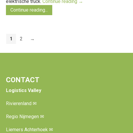
elektrische truck.
Continue reading
→
Continue reading...
1
2
→
CONTACT
Logistics Valley
Rivierenland
✉
Regio Nijmegen
✉
Liemers Achterhoek
✉