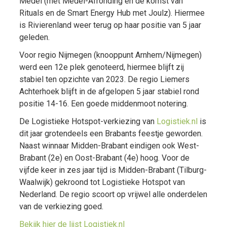
Medel (met Medel-Afronding en de komst van
Rituals en de Smart Energy Hub met Joulz). Hiermee
is Rivierenland weer terug op haar positie van 5 jaar
geleden.
Voor regio Nijmegen (knooppunt Arnhem/Nijmegen)
werd een 12e plek genoteerd, hiermee blijft zij
stabiel ten opzichte van 2023. De regio Liemers
Achterhoek blijft in de afgelopen 5 jaar stabiel rond
positie 14-16. Een goede middenmoot notering.
De Logistieke Hotspot-verkiezing van
Logistiek.nl
is
dit jaar grotendeels een Brabants feestje geworden.
Naast winnaar Midden-Brabant eindigen ook West-
Brabant (2e) en Oost-Brabant (4e) hoog. Voor de
vijfde keer in zes jaar tijd is Midden-Brabant (Tilburg-
Waalwijk) gekroond tot Logistieke Hotspot van
Nederland. De regio scoort op vrijwel alle onderdelen
van de verkiezing goed.
Bekijk hier de lijst Logistiek.nl