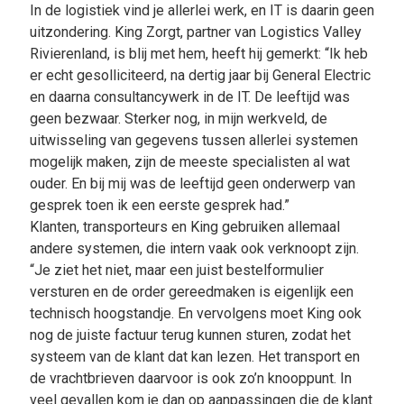
In de logistiek vind je allerlei werk, en IT is daarin geen
uitzondering. King Zorgt, partner van Logistics Valley
Rivierenland, is blij met hem, heeft hij gemerkt: “Ik heb
er echt gesolliciteerd, na dertig jaar bij General Electric
en daarna consultancywerk in de IT. De leeftijd was
geen bezwaar. Sterker nog, in mijn werkveld, de
uitwisseling van gegevens tussen allerlei systemen
mogelijk maken, zijn de meeste specialisten al wat
ouder. En bij mij was de leeftijd geen onderwerp van
gesprek toen ik een eerste gesprek had.”
Klanten, transporteurs en King gebruiken allemaal
andere systemen, die intern vaak ook verknoopt zijn.
“Je ziet het niet, maar een juist bestelformulier
versturen en de order gereedmaken is eigenlijk een
technisch hoogstandje. En vervolgens moet King ook
nog de juiste factuur terug kunnen sturen, zodat het
systeem van de klant dat kan lezen. Het transport en
de vrachtbrieven daarvoor is ook zo’n knooppunt. In
veel gevallen kom je dan op aanpassingen die de klant