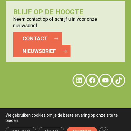
BLIJF OP DE HOOGTE
Neem contact op of schrijf u in voor onze
nieuwsbrief
CONTACT
NIEUWSBRIEF
LinkedIn
Faceboo
YouTu
Tik
We gebruiken cookies om je de beste ervaring op onze site te
bieden.
© LOGISTICS VALLEY
DISCLAIMER
PRIVACY
COOKIES
TERMS
Sluit AVG/GDP