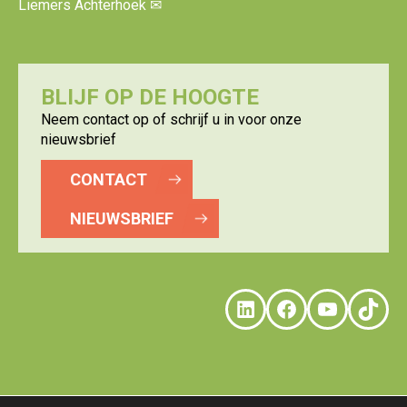
Liemers Achterhoek
✉
BLIJF OP DE HOOGTE
Neem contact op of schrijf u in voor onze
nieuwsbrief
CONTACT
NIEUWSBRIEF
LinkedIn
Faceboo
YouTu
Tik