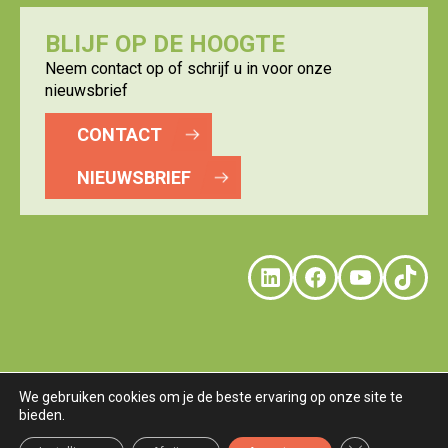
BLIJF OP DE HOOGTE
Neem contact op of schrijf u in voor onze
nieuwsbrief
CONTACT
NIEUWSBRIEF
LinkedIn
Faceboo
YouTu
Tik
We gebruiken cookies om je de beste ervaring op onze site te
bieden.
© LOGISTICS VALLEY
DISCLAIMER
PRIVACY
COOKIES
TERMS