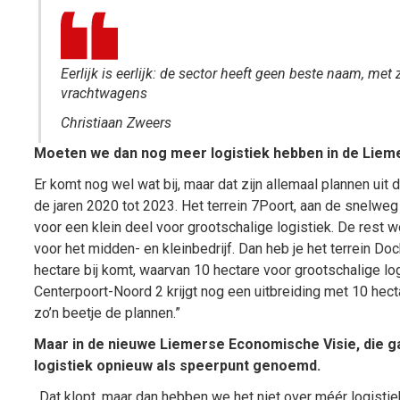
Eerlijk is eerlijk: de sector heeft geen beste naam, met
vrachtwa­gens
Christiaan Zweers
Moeten we dan nog meer logistiek hebben in de Liem
Er komt nog wel wat bij, maar dat zijn allemaal plannen ui
de jaren 2020 tot 2023. Het terrein 7Poort, aan de snelweg
voor een klein deel voor grootschalige logistiek. De rest 
voor het midden- en kleinbedrijf. Dan heb je het terrein D
hectare bij komt, waarvan 10 hectare voor grootschalige lo
Centerpoort-Noord 2 krijgt nog een uitbreiding met 10 hecta
zo’n beetje de plannen.”
Maar in de nieuwe Liemerse Economische Visie, die ga
logistiek opnieuw als speerpunt genoemd.
,,Dat klopt, maar dan hebben we het niet over méér logist