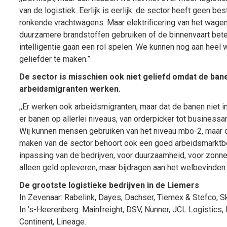
van de logistiek. Eerlijk is eerlijk: de sector heeft geen be
ronkende vrachtwagens. Maar elektrificering van het wagen
duurzamere brandstoffen gebruiken of de binnenvaart beter 
intelligentie gaan een rol spelen. We kunnen nog aan heel
geliefder te maken.”
De sector is misschien ook niet geliefd omdat de banen
arbeidsmigranten werken.
,,Er werken ook arbeidsmigranten, maar dat de banen niet in
er banen op allerlei niveaus, van orderpicker tot businessana
Wij kunnen mensen gebruiken van het niveau mbo-2, maar 
maken van de sector behoort ook een goed arbeidsmarktbe
inpassing van de bedrijven, voor duurzaamheid, voor zonn
alleen geld opleveren, maar bijdragen aan het welbevinden 
De grootste logistieke bedrijven in de Liemers
In Zevenaar: Rabelink, Dayes, Dachser, Tiemex & Stefco, 
In ’s-Heerenberg: Mainfreight, DSV, Nunner, JCL Logistics,
Continent, Lineage.