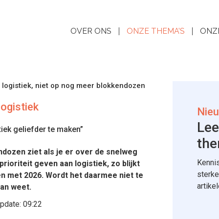
OVER ONS
ONZE THEMA’S
ONZ
logistiek, niet op nog meer blokkendozen
ogistiek
Nieu
Lee
ek geliefder te maken”
the
endozen ziet als je er over de snelweg
Kennis
oriteit geven aan logistiek, zo blijkt
sterke
en met 2026. Wordt het daarmee niet te
artike
van weet.
pdate:
09:22