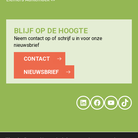
BLIJF OP DE HOOGTE
Neem contact op of schrijf u in voor onze
nieuwsbrief
CONTACT
NIEUWSBRIEF
LinkedIn
Faceboo
YouTu
Tik