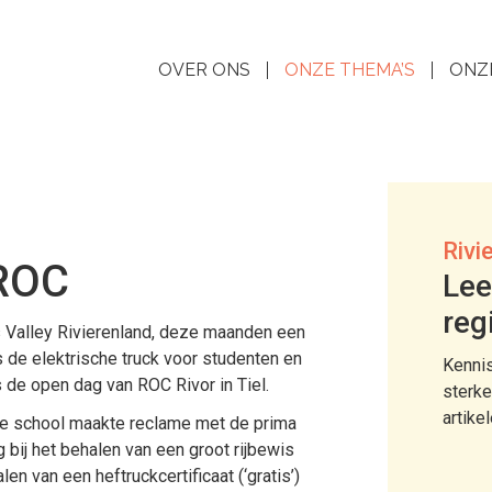
OVER ONS
ONZE THEMA’S
ONZ
Rivi
 ROC
Lee
reg
 Valley Rivierenland, deze maanden een
 de elektrische truck voor studenten en
Kennis
 de open dag van ROC Rivor in Tiel.
sterke
artike
 de school maakte reclame met de prima
bij het behalen van een groot rijbewis
en van een heftruckcertificaat (‘gratis’)