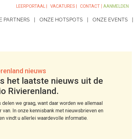
LEERPORTAAL |
VACATURES |
CONTACT
AANMELDEN
E PARTNERS
ONZE HOTSPOTS
ONZE EVENTS
erenland nieuws
s het laatste nieuws uit de
io Rivierenland.
 delen we graag, want daar worden we allemaal
r van. In onze kennisbank met nieuwsbrieven en
len vindt u allerlei waardevolle informatie.