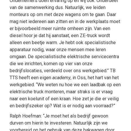
Ondernemers doen ervaring op en wij ook. Onderdeel
van de samenwerking dus. Natuurlijk, we leiden
monteurs op om met deze wagens om te gaan. Daar
mag niet iedereen aan zitten en in de werkplaats moet
er bijvoorbeeld meer ruimte omheen zijn. Van een
diesel hoor je dat hij aanstaat, een ZE-truck wordt
alleen een beetje warm. Je hebt ook specialistische
apparatuur nodig, waar onze mensen mee leren
omgaan. De specialistische elektrische servicecentra
die we inrichten, komen op vier van onze
bedrijfslocaties, verdeeld over ons werkgebied.” TB
TTS heeft een eigen
academy
, in Oss, het hart van het
werkgebied. “We weten nu hoe we een laadbak op een
elektrische truck monteren, maar straks is er vraag
naar een koelunit of een kraan. Hoe zet je die er veilig
en bedrijfszeker op? Wat is er nodig aan voorraad?”
Ralph Hoefman: “Je moet het als bedrijf gewoon
durven om hierin te investeren. Natuurlijk zijn we
voorbereid op het gebruik van deze bakwagen door