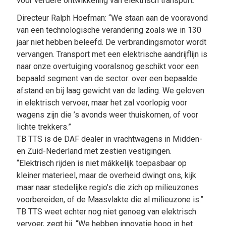
voor verdere ontwikkeling van elektrisch transport.
Directeur Ralph Hoefman: “We staan aan de vooravond
van een technologische verandering zoals we in 130
jaar niet hebben beleefd. De verbrandingsmotor wordt
vervangen. Transport met een elektrische aandrijflijn is
naar onze overtuiging vooralsnog geschikt voor een
bepaald segment van de sector: over een bepaalde
afstand en bij laag gewicht van de lading. We geloven
in elektrisch vervoer, maar het zal voorlopig voor
wagens zijn die ’s avonds weer thuiskomen, of voor
lichte trekkers.”
TB TTS is de DAF dealer in vrachtwagens in Midden-
en Zuid-Nederland met zestien vestigingen.
“Elektrisch rijden is niet mákkelijk toepasbaar op
kleiner materieel, maar de overheid dwingt ons, kijk
maar naar stedelijke regio’s die zich op milieuzones
voorbereiden, of de Maasvlakte die al milieuzone is.”
TB TTS weet echter nog niet genoeg van elektrisch
vervoer, zegt hij. “We hebben innovatie hoog in het