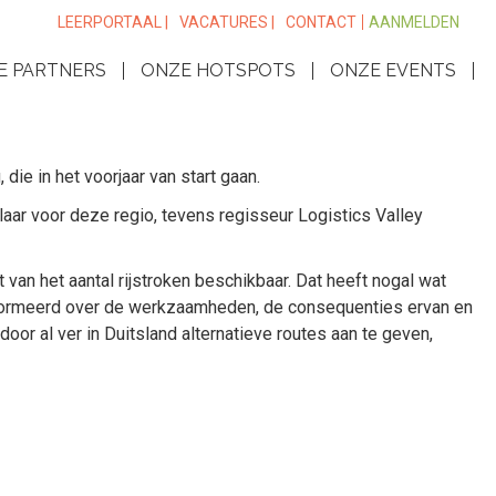
LEERPORTAAL |
VACATURES |
CONTACT
AANMELDEN
E PARTNERS
ONZE HOTSPOTS
ONZE EVENTS
e in het voorjaar van start gaan.
r voor deze regio, tevens regisseur Logistics Valley
an het aantal rijstroken beschikbaar. Dat heeft nogal wat
nformeerd over de werkzaamheden, de consequenties ervan en
or al ver in Duitsland alternatieve routes aan te geven,