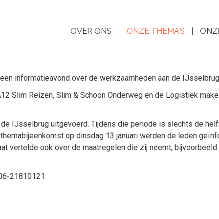
OVER ONS
ONZE THEMA’S
ONZ
een informatieavond over de werkzaamheden aan de IJsselbrug, di
2 Slim Reizen, Slim & Schoon Onderweg en de Logistiek makelaa
Jsselbrug uitgevoerd. Tijdens die periode is slechts de helft v
en themabijeenkomst op dinsdag 13 januari werden de leden geï
 vertelde ook over de maatregelen die zij neemt, bijvoorbeeld do
: 06-21810121