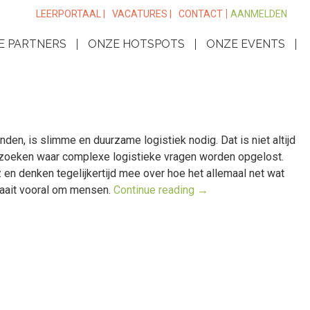
LEERPORTAAL |
VACATURES |
CONTACT
AANMELDEN
E PARTNERS
ONZE HOTSPOTS
ONZE EVENTS
en, is slimme en duurzame logistiek nodig. Dat is niet altijd
k zoeken waar complexe logistieke vragen worden opgelost.
z en denken tegelijkertijd mee over hoe het allemaal net wat
raait vooral om mensen.
Continue reading
→