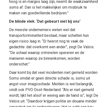
hoog is en marges laag zijn, neemt de waakzaamheid
soms af. Dan is het makkelijker om misbruik te
maken van goedwillende bedrijven.”
De blinde vlek: ‘Dat gebeurt niet bij ons’
De meeste ondernemers weten wel dat
transportcriminaliteit bestaat, maar schatten hun
eigen risico laag in. “Er heerst nog te vaak de
gedachte: dat overkomt een ander”, zegt De Valois.
“De schaal waarop criminelen opereren en de
manieren waarop ze binnenkomen, worden
onderschat.”
Daar komt bij dat veel incidenten niet gemeld worden.
Soms omdat er geen directe schade is, soms uit
angst voor imagoschade. Melden is wel belangrijk,
vindt ook PVO Oost-Nederland. “Als er niet gemeld
wordt, lijkt het alsof er weinig aan de hand is”, legt De
Valois uit. “Daardoor krijgen politie en douane minder
capaciteit om te ondersteunen. Het is echt een kip-