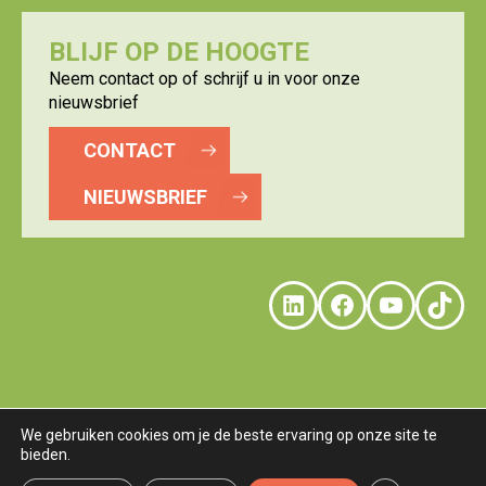
BLIJF OP DE HOOGTE
Neem contact op of schrijf u in voor onze
nieuwsbrief
CONTACT
NIEUWSBRIEF
LinkedIn
Faceboo
YouTu
Tik
We gebruiken cookies om je de beste ervaring op onze site te
bieden.
© LOGISTICS VALLEY
DISCLAIMER
PRIVACY
COOKIES
TERMS