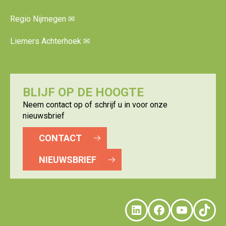
Regio Nijmegen
✉
Liemers Achterhoek
✉
BLIJF OP DE HOOGTE
Neem contact op of schrijf u in voor onze
nieuwsbrief
CONTACT
NIEUWSBRIEF
LinkedIn
Faceboo
YouTu
Tik