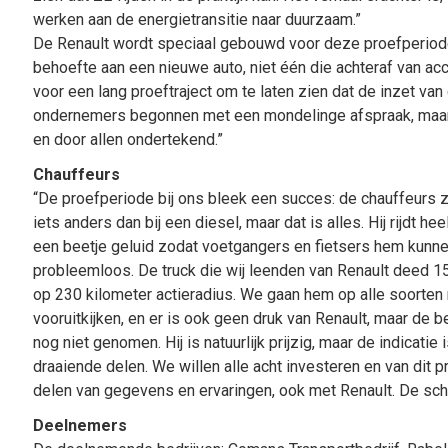
werken aan de energietransitie naar duurzaam.”
De Renault wordt speciaal gebouwd voor deze proefperiode 
behoefte aan een nieuwe auto, niet één die achteraf van acc
voor een lang proeftraject om te laten zien dat de inzet van 
ondernemers begonnen met een mondelinge afspraak, maar d
en door allen ondertekend.”
Chauffeurs
“De proefperiode bij ons bleek een succes: de chauffeurs zi
iets anders dan bij een diesel, maar dat is alles. Hij rijdt heel 
een beetje geluid zodat voetgangers en fietsers hem kunnen 
probleemloos. De truck die wij leenden van Renault deed 1
op 230 kilometer actieradius. We gaan hem op alle soorten ri
vooruitkijken, en er is ook geen druk van Renault, maar de b
nog niet genomen. Hij is natuurlijk prijzig, maar de indicati
draaiende delen. We willen alle acht investeren en van dit 
delen van gegevens en ervaringen, ook met Renault. De sc
Deelnemers