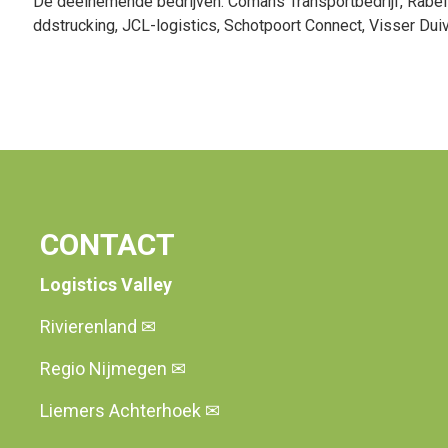
De deelnemende bedrijven: Comans Transportbedrijf, Rabel
ddstrucking, JCL-logistics, Schotpoort Connect, Visser Dui
CONTACT
Logistics Valley
Rivierenland
✉
Regio Nijmegen
✉
Liemers Achterhoek
✉