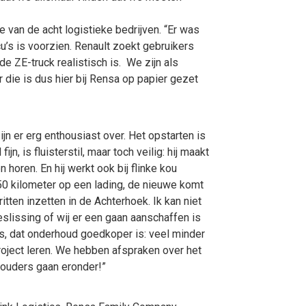
van de acht logistieke bedrijven. “Er was
u’s is voorzien. Renault zoekt gebruikers
de ZE-truck realistisch is. We zijn als
ie is dus hier bij Rensa op papier gezet
jn er erg enthousiast over. Het opstarten is
fijn, is fluisterstil, maar toch veilig: hij maakt
horen. En hij werkt ook bij flinke kou
50 kilometer op een lading, de nieuwe komt
tten inzetten in de Achterhoek. Ik kan niet
eslissing of wij er een gaan aanschaffen is
e is, dat onderhoud goedkoper is: veel minder
project leren. We hebben afspraken over het
houders gaan eronder!”