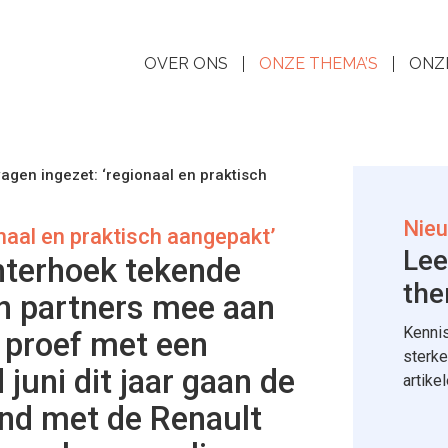
OVER ONS
ONZE THEMA’S
ONZ
agen ingezet: ‘regionaal en praktisch
Nieu
naal en praktisch aangepakt’
Lee
hterhoek tekende
the
en partners mee aan
Kennis
n proef met een
sterke
 juni dit jaar gaan de
artike
nd met de Renault