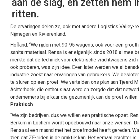
aan de slag, en zetten hem i
ritten.
De ervaringen delen ze, ook met andere Logistics Valley-re
Nijmegen en Rivierenland.
Hofland: “We rijden met 90-95 wagens, ook voor een grootha
sanitairmateriaal. Rensa is er eigenlijk sinds 2018 al mee
merkte dat de techniek voor elektrische vrachtwagens zich h
ook proberen, was zijn idee. Even later werden we al benade
industrie zoekt naar ervaringen van gebruikers. We besloten 
te sturen op een proef. We vertelden ons plan aan Tjeerd 
Achterhoek, die enthousiast werd en zorgde dat dat netwe
ondernemers bij elkaar die gezamenlijk aan de proef willen
Praktisch
“We zijn bedrijven, dus we willen een praktische opzet. Renau
Berkum in Lochem wordt opgebouwd naar onze wensen. Di
Rensa al een maand met het proefmodel heeft gereden. Wat d
zien dat ZE-rijden in de praktijk kan. Het verhaal erachter i