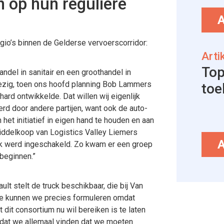
n op hun reguliere
gio’s binnen de Gelderse vervoerscorridor:
Arti
Top
ndel in sanitair en een groothandel in
 bezig, toen ons hoofd planning Bob Lammers
toe
ard ontwikkelde. Dat willen wij eigenlijk
rd door andere partijen, want ook de auto-
het initiatief in eigen hand te houden en aan
Middelkoop van Logistics Valley Liemers
rk werd ingeschakeld. Zo kwam er een groep
 beginnen.”
lt stelt de truck beschikbaar, die bij Van
e kunnen we precies formuleren omdat
it consortium nu wil bereiken is te laten
s, dat we allemaal vinden dat we moeten