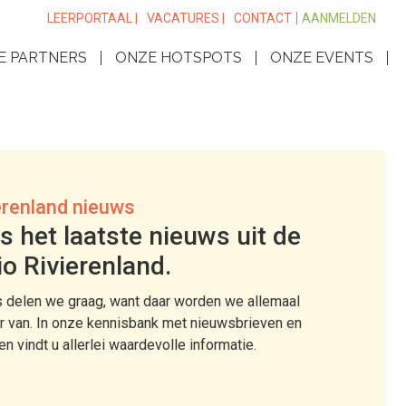
LEERPORTAAL |
VACATURES |
CONTACT
AANMELDEN
E PARTNERS
ONZE HOTSPOTS
ONZE EVENTS
erenland nieuws
s het laatste nieuws uit de
io Rivierenland.
 delen we graag, want daar worden we allemaal
r van. In onze kennisbank met nieuwsbrieven en
len vindt u allerlei waardevolle informatie.