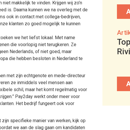
niet makkelijk te vinden. Krijgen wij zo’n
reed is. Daarna kunnen we na overleg met de
s ook in contact met collega-bedrijven,
ze klanten zo goed mogelijk te kunnen
Arti
zoeken we het liefst lokaal. Met name
Top
nen die voorlopig niet terugkeren. Ze
Riv
een Nederlands, of niet goed, maar
ropa die hebben besloten in Nederland te
en met zijn echtgenote en mede-directeur
veren ze inmiddels veel mensen aan
exibele schil, maar het komt regelmatig voor
krijgen.” Pay2day werkt onder meer voor
lanten. Het bedrijf fungeert ook voor
ft zijn specifieke manier van werken, kijk op
ordat we aan de slag gaan om kandidaten