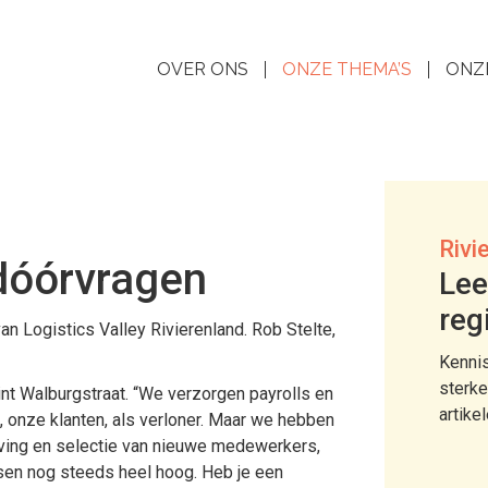
OVER ONS
ONZE THEMA’S
ONZ
Rivi
dóórvragen
Lee
reg
n Logistics Valley Rivierenland. Rob Stelte,
Kennis
sterke
int Walburgstraat. “We verzorgen payrolls en
artike
 onze klanten, als verloner. Maar we hebben
ving en selectie van nieuwe medewerkers,
nsen nog steeds heel hoog. Heb je een