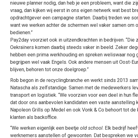
nieuwe planner nodig, dan heb je een probleem, want die zijn 
vraag, dan kijken wij eerst in ons eigen netwerk wat best b
opdrachtgever een campagne starten. Daarbij treden we som
want we werken achter de schermen wel vaker samen om on
bedienen.”
Pay2day voorziet ook in uitzendkrachten in bedrijven. “Die 
Oekraïners komen daarbij steeds vaker in beeld. Zeker dege
hebben een prima werkhouding en spreken weliswaar nog g
begrijpen wel vaak Engels. Ook andere mensen uit Oost-Eu
blijven, behoren tot onze doelgroep.”
Rob begon in de recyclingbranche en werkt sinds 2013 sam
Natascha als zelfstandige. Samen met de medewerkers le
transport en logistiek. “We voorzien voor een deel in hun fl
dat door ons aanbevolen kandidaten een vaste aanstelling 
Napoleon Grills op Medel en ook Vonk & Co behoort tot de k
klanten als backoffice.
“We werken eigenlijk een beetje
old school
. Elk bedrijf hee
werknemers aanstellen of gewoonten. Dat bespreken we vo