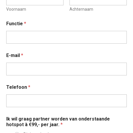
Voornaam
Achternaam
*
Functie
*
à
à
E-mail
*
Telefoon
*
Ik wil graag partner worden van onderstaande
hotspot à €99,- per jaar.
*