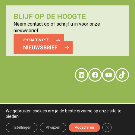
BLIJF OP DE HOOGTE
Neem contact op of schrijf u in voor onze
nieuwsbrief
CONTACT
NIEUWSBRIEF
LinkedIn
Faceboo
YouTu
Tik
We gebruiken cookies om je de beste ervaring op onze site te
bieden.
© LOGISTICS VALLEY
DISCLAIMER
PRIVACY
COOKIES
TERMS
Sluit AVG/GDP
Instellingen
Afwijzen
Accepteren