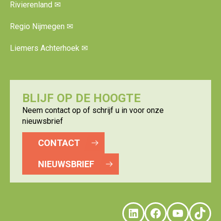
Rivierenland
✉
Regio Nijmegen
✉
Liemers Achterhoek
✉
BLIJF OP DE HOOGTE
Neem contact op of schrijf u in voor onze
nieuwsbrief
CONTACT
NIEUWSBRIEF
LinkedIn
Faceboo
YouTu
Tik