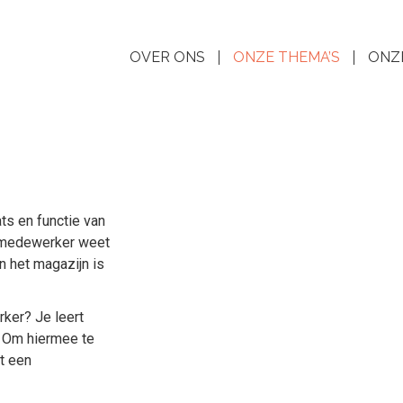
OVER ONS
ONZE THEMA’S
ONZ
ts en functie van
k medewerker weet
in het magazijn is
rker? Je leert
. Om hiermee te
t een