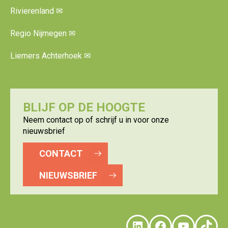
Rivierenland
✉
Regio Nijmegen
✉
Liemers Achterhoek
✉
BLIJF OP DE HOOGTE
Neem contact op of schrijf u in voor onze
nieuwsbrief
CONTACT
NIEUWSBRIEF
LinkedIn
Faceboo
YouTu
Tik