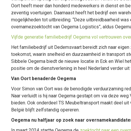
Oort heeft meer dan honderd medewerkers in dienst en be
zeventig voertuigen. Daarnaast heeft het bedrijf een ware
mogelijkheden tot uitbreiding. “Deze uitbreidbaarheid was é
overnamezoektocht van Oegema Logistics”, aldus Oegema
Vijfde generatie familiebedrijf Oegema vol vertrouwen ov
Het familiebedrijf uit Dedemsvaart bereidt zich naar eig
toekomst, waarin snelheid en duurzaamheid in transport s
Sibbele Oegema biedt de nieuwe locatie in Eck en Wiel het
positie om de dienstverlening in heel Nederland verder uit 
Van Oort benaderde Oegema
Voor Simon van Oort was de benodigde verduurzaming reden
Naar verluidt is hij naar Oegema gestapt om via deze weg 
bieden. Ook onderdeel TS Meubeltransport maakt deel uit 
België blijft zelfstandig opereren.
Oegema nu halfjaar op zoek naar overnamekandidate
In maart 2024 startte Oegema de
zoektocht naar een over