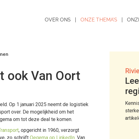
OVER ONS
ONZE THEMA’S
ONZ
nnen
Rivi
t ook Van Oort
Lee
reg
Kennis
d. Op 1 januari 2025 neemt de logistiek
sterke
sport over. De mogelijkheid om het
artike
egema om tot deze deal te komen.
Transport
, opgericht in 1960, verzorgt
e, zo schrijft
Oegema op LinkedIn
. Van