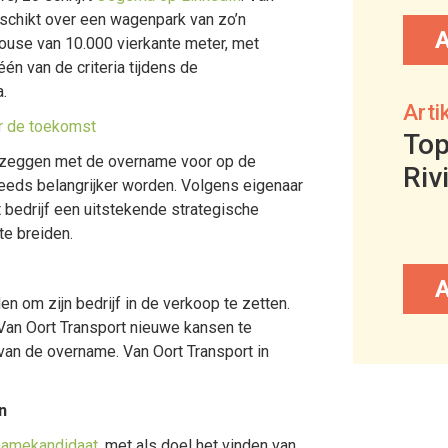
schikt over een wagenpark van zo’n
house van 10.000 vierkante meter, met
én van de criteria tijdens de
.
Arti
er de toekomst
Top
en zeggen met de overname voor op de
Riv
teeds belangrijker worden. Volgens eigenaar
 bedrijf een uitstekende strategische
te breiden.
 om zijn bedrijf in de verkoop te zetten.
Van Oort Transport nieuwe kansen te
van de overname. Van Oort Transport in
n
namekandidaat
, met als doel het vinden van