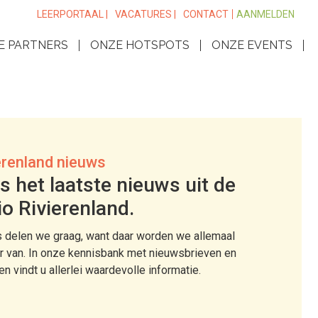
LEERPORTAAL |
VACATURES |
CONTACT
AANMELDEN
E PARTNERS
ONZE HOTSPOTS
ONZE EVENTS
erenland nieuws
s het laatste nieuws uit de
io Rivierenland.
 delen we graag, want daar worden we allemaal
r van. In onze kennisbank met nieuwsbrieven en
len vindt u allerlei waardevolle informatie.