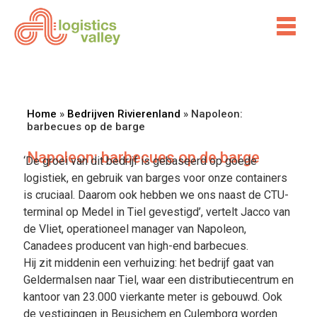
Home
»
Bedrijven Rivierenland
»
Napoleon:
barbecues op de barge
Napoleon: barbecues op de barge
‘De groei van dit bedrijf is gebaseerd op goede
logistiek, en gebruik van barges voor onze containers
is cruciaal. Daarom ook hebben we ons naast de CTU-
terminal op Medel in Tiel gevestigd’, vertelt Jacco van
de Vliet, operationeel manager van Napoleon,
Canadees producent van high-end barbecues.
Hij zit middenin een verhuizing: het bedrijf gaat van
Geldermalsen naar Tiel, waar een distributiecentrum en
kantoor van 23.000 vierkante meter is gebouwd. Ook
de vestigingen in Beusichem en Culemborg worden