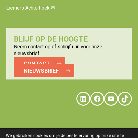
Liemers Achterhoek
✉
BLIJF OP DE HOOGTE
Neem contact op of schrijf u in voor onze
nieuwsbrief
CONTACT
NIEUWSBRIEF
LinkedIn
Faceboo
YouTu
Tik
We gebruiken cookies om je de beste ervaring op onze site te