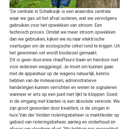
‘De centrale in Schalkwijk is een anaerobe centrale
waar we gas uit het afval isoleren, wat we vervolgens
gebruiken voor het opwekken van stroom. Een
technisch proces. Omdat we meer stroom opwekken
dan we gebruiken, kijken we nu naar elektrische
voertuigen om de ecologische cirkel rond te krijgen. Uit
het gewonnen vet wordt biodiesel gemaakt.
Dit is geen doorsnee chauffeurs-baan en hierdoor niet
voor iedereen weggelegd. Je moet om kunnen gaan
met de apparatuur op de wagens natuurlijk, kennis
hebben van de milieueisen, administratieve
handelingen kunnen verrichten en weten te signaleren
wanneer er iets op een punt niet lijkt te kloppen. Goed
in de omgang met klanten is een absolute vereiste. We
zijn groot geworden door kwaliteit, is de slogan in
huis.’Van der Velden rioleringsbeheer is marktleider op
gebied van rioleringsbeheer, aanleg en onderhoud en
afvoer van vloeibaar afval. ‘We hebben per specialiteit