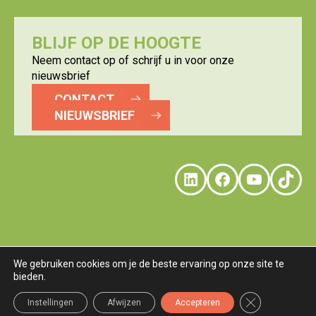
BLIJF OP DE HOOGTE
Neem contact op of schrijf u in voor onze
nieuwsbrief
CONTACT
NIEUWSBRIEF
LinkedIn
Faceboo
YouTu
Tik
We gebruiken cookies om je de beste ervaring op onze site te
bieden.
© LOGISTICS VALLEY
DISCLAIMER
PRIVACY
COOKIES
TERMS
Sluit AVG/GDP
Instellingen
Afwijzen
Accepteren