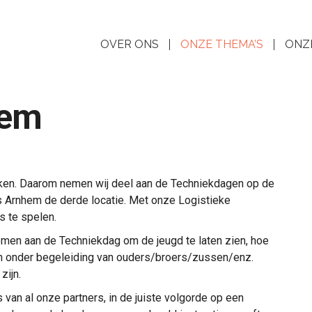
OVER ONS
ONZE THEMA’S
ONZ
hem
akken. Daarom nemen wij deel aan de Techniekdagen op de
is Arnhem de derde locatie. Met onze Logistieke
s te spelen.
men aan de Techniekdag om de jeugd te laten zien, hoe
en onder begeleiding van ouders/broers/zussen/enz.
zijn.
 van al onze partners, in de juiste volgorde op een