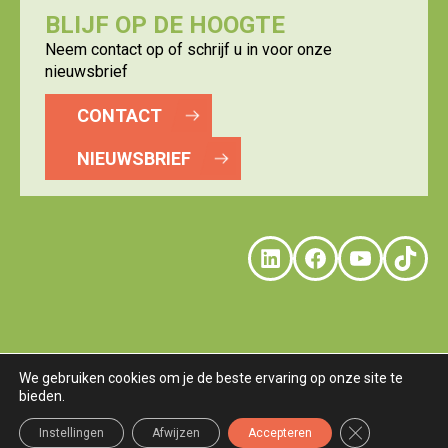
BLIJF OP DE HOOGTE
Neem contact op of schrijf u in voor onze
nieuwsbrief
CONTACT
NIEUWSBRIEF
LinkedIn
Faceboo
YouTu
Tik
We gebruiken cookies om je de beste ervaring op onze site te
bieden.
© LOGISTICS VALLEY
DISCLAIMER
PRIVACY
COOKIES
TERMS
Sluit AVG/GDP
Instellingen
Afwijzen
Accepteren