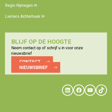
Regio Nijmegen
✉
Liemers Achterhoek
✉
BLIJF OP DE HOOGTE
Neem contact op of schrijf u in voor onze
nieuwsbrief
CONTACT
NIEUWSBRIEF
LinkedIn
Faceboo
YouTu
Tik