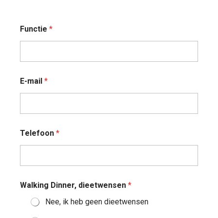
Functie
*
E-mail
*
Telefoon
*
*
Walking Dinner, dieetwensen
*
P
o
Nee, ik heb geen dieetwensen
s
t