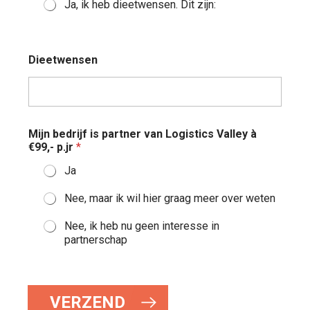
Ja, ik heb dieetwensen. Dit zijn:
c
o
d
e
Dieetwensen
N
a
a
m
Mijn bedrijf is partner van Logistics Valley à
€99,- p.jr
*
Ja
Nee, maar ik wil hier graag meer over weten
Nee, ik heb nu geen interesse in
partnerschap
VERZEND