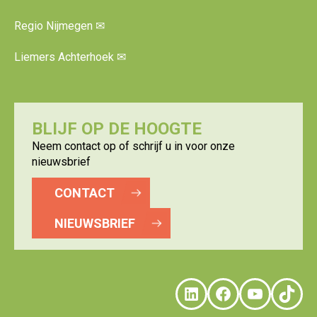
Regio Nijmegen
✉
Liemers Achterhoek
✉
BLIJF OP DE HOOGTE
Neem contact op of schrijf u in voor onze
nieuwsbrief
CONTACT
NIEUWSBRIEF
LinkedIn
Faceboo
YouTu
Tik