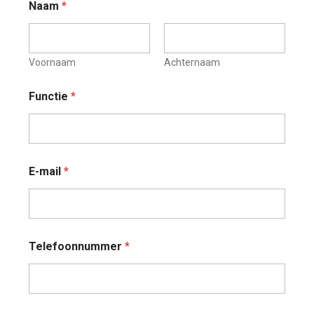
Naam
*
Voornaam
Achternaam
Functie
*
E-mail
*
B
Telefoonnummer
*
e
d
r
i
j