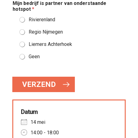
f
Mijn bedrijf is partner van onderstaande
s
hotspot
*
n
a
Rivierenland
a
m
Regio Nijmegen
e
n
Liemers Achterhoek
o
n
Geen
d
e
r
s
t
VERZEND
a
a
n
d
Datum
e
14 mei
14:00 - 18:00