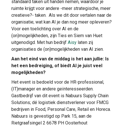
standaard taken uit handen nemen, waardoor je
ruimte krijgt voor andere -meer strategische, meer
creatieve?- taken. Als we dit door vertalen naar de
organisatie; wat kan AI je dan nog meer opleveren?
Voor een toelichting over AI en de
(on)mogelijkheden, zijn Ties en Siem van Huet
uitgenodigd. Met hun bedrijf
Aisy
laten zij
organisaties de (on)mogelijkheden van AI zien.
Aan het eind van de middag is het aan jullie: Is
het een bedreiging, of biedt AI je juist veel
mogelijkheden?
Het event is bedoeld voor de HR-professional,
(IT)manager en andere geïnteresseerden.
Gastbedrijf van dit event is Nabuurs Supply Chain
Solutions; dé logistiek dienstverlener voor FMCG
bedrijven in Food, Personal Care, Retail en Horeca.
Nabuurs is gevestigd op Park 15, aan de
Rietgraafsingel 2 6678 PH Oosterhout