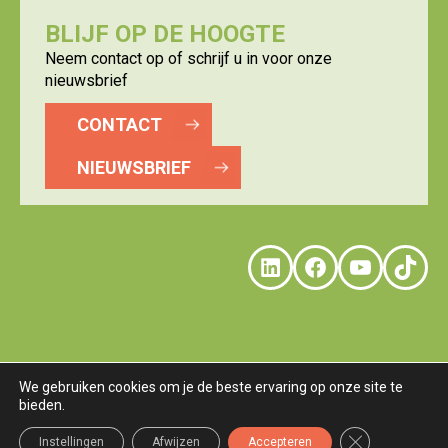
BLIJF OP DE HOOGTE
Neem contact op of schrijf u in voor onze
nieuwsbrief
CONTACT
NIEUWSBRIEF
LinkedIn
Faceboo
YouTu
Tik
We gebruiken cookies om je de beste ervaring op onze site te
bieden.
© LOGISTICS VALLEY
DISCLAIMER
PRIVACY
COOKIES
TERMS
Sluit AVG/GDP
Instellingen
Afwijzen
Accepteren