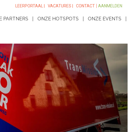
LEERPORTAAL |
VACATURES |
CONTACT
AANMELDEN
E PARTNERS
ONZE HOTSPOTS
ONZE EVENTS