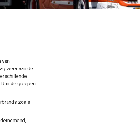
m van
dag weer aan de
verschillende
ld in de groepen
erbrands zoals
Ondernemend,