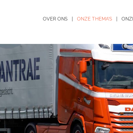
OVER ONS
ONZE THEMA’S
ONZ