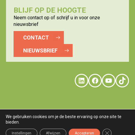
BLIJF OP DE HOOGTE
Neem contact op of schrijf u in voor onze
nieuwsbrief
CONTACT
NIEUWSBRIEF
LinkedIn
Faceboo
YouTu
Tik
We gebruiken cookies om je de beste ervaring op onze site te
bieden.
© LOGISTICS VALLEY
DISCLAIMER
PRIVACY
COOKIES
TERMS
Sluit AVG/GDP
Instellingen
Afwijzen
Accepteren