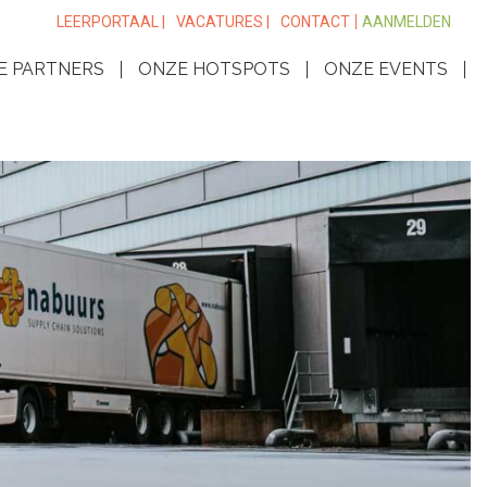
LEERPORTAAL |
VACATURES |
CONTACT
AANMELDEN
E PARTNERS
ONZE HOTSPOTS
ONZE EVENTS