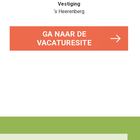
Vestiging
‘s Heerenberg
GA NAAR DE
VACATURESITE