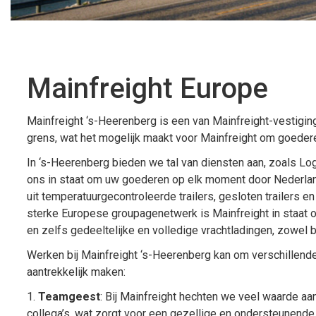
Mainfreight Europe
Mainfreight ‘s-Heerenberg is een van Mainfreight-vestiging
grens, wat het mogelijk maakt voor Mainfreight om goeder
In ‘s-Heerenberg bieden we tal van diensten aan, zoals Log
ons in staat om uw goederen op elk moment door Nederland
uit temperatuurgecontroleerde trailers, gesloten trailers en
sterke Europese groupagenetwerk is Mainfreight in staat o
en zelfs gedeeltelijke en volledige vrachtladingen, zowel
Werken bij Mainfreight ‘s-Heerenberg kan om verschillende 
aantrekkelijk maken:
1.
Teamgeest
: Bij Mainfreight hechten we veel waarde 
collega’s, wat zorgt voor een gezellige en ondersteunend