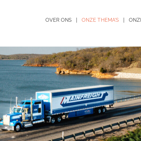
OVER ONS
ONZE THEMA’S
ONZ