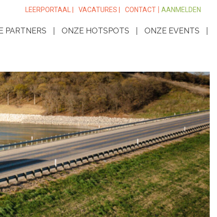
LEERPORTAAL |
VACATURES |
CONTACT
AANMELDEN
E PARTNERS
ONZE HOTSPOTS
ONZE EVENTS